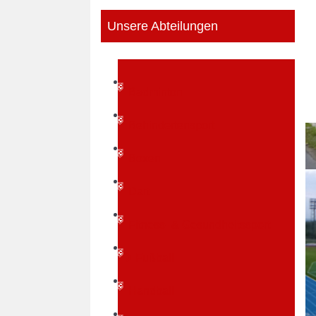
Unsere Abteilungen
Badminton
Behindertensport
Boxen
Dart
Fitness- & Gesundheitssport
Fußball
Handball