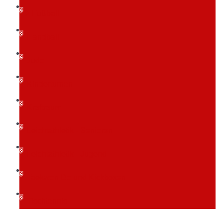
Fußball
Handball
Judo
Kinderturnen
Kraftraum
Leichtathletik - Senioren
Leichtathletik - Jugend
Taekwon Do und Kickboxen
Tischtennis