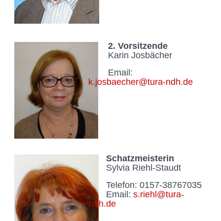
2. Vorsitzende
Karin Josbächer
Email:
k
.josbaecher@tura-ndh.de
Schatzmeisterin
Sylvia Riehl-Staudt
Telefon: 0157-38767035
Email:
s.riehl@tura-
ndh.de