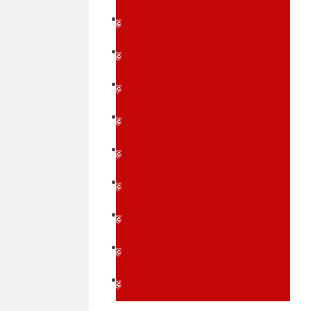
Fußball
Handball
Judo
Kinderturnen
Kraftraum
Leichtathletik - Senioren
Leichtathletik - Jugend
Taekwon Do und Kickboxen
Tischtennis