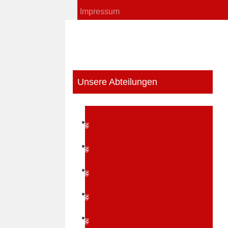
Impressum
Unsere Abteilungen
Badminton
Behindertensport
Boxen
Dart
Fitness- & Gesundheitssport