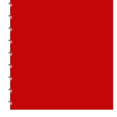
Fußball
Handball
Judo
Kinderturnen
Kraftraum
Leichtathletik - Senioren
Leichtathletik - Jugend
Taekwon Do und Kickboxen
Tischtennis